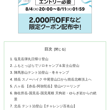
目次
塩見岳弾丸日帰り登山
ふもとっぱらでソロキャンプ＆富士山登山
陣馬形山テント泊登山・冬キャンプ
焼岳 スノーハイク 中尾登山口から焼岳北峰頂上へ
八ヶ岳 【赤岳-阿弥陀岳】登山×ツーリング
御在所岳-国見岳-国見尾根 天狗岩・ゆらぎ岩からの絶
景
北岳 テント泊登山【チャレンジ百名山】