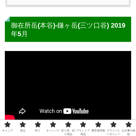
御在所岳(本谷)-鎌ヶ岳(三ツ口谷) 2019
年5月
キャンプ
登山
釣り
オートバイ
釣り具・釣
アウトドア
運営者情報
プライバシ
お仕事の依
2019年5月、鈴鹿セブンマウンテンズ 御在所岳-鎌ヶ岳縦
り用品
用品
ーポリシー
頼