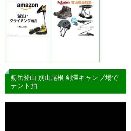
剱岳登山 別山尾根 剣澤キャンプ場で
テント拍