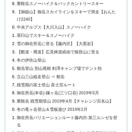
乗鞍岳スノーハイク＆バックカントリースキー
【御嶽山】御岳スカイラインをスキーで滑走【おんた
け2240】
中央アルプス【大川入山】スノーハイク
茶臼山でスキー＆スノーハイク
雪の御在所岳に登る【藤内沢】【大黒岩】
【酷道・廃道】広見林道経由で猿投山に登る
冬の伊吹山登山
剱岳登山 別山尾根 剣澤キャンプ場でテント拍
立山三山縦走登山 ⇒ 剱岳
残雪期の富士登山 富士宮ルート
御在所岳(本谷)-鎌ヶ岳(三ツ口谷) 2019年5月
乗鞍岳 残雪期登山 2019年4月【チャレンジ百名山】
冬の竜ヶ岳登山＆雪板遊び 2019年2月
御在所岳バリエーションルート藤内沢-第三ルンゼを登
る