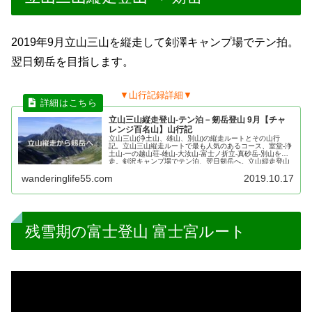
2019年9月立山三山を縦走して剣澤キャンプ場でテン拍。
翌日剱岳を目指します。
▼山行記録詳細▼
立山三山縦走登山‐テン泊－剱岳登山 9月【チャ
レンジ百名山】山行記
立山三山(浄土山、雄山、別山)の縦走ルートとその山行
記。立山三山縦走ルートで最も人気のあるコース、室堂-浄
土山-一の越山荘-雄山-大汝山-富士ノ折立-真砂岳-別山を縦
走。剣沢キャンプ場でテン泊、翌日剱岳へ。立山縦走登山
の装備・服装や立山へのアクセスも紹介。
wanderinglife55.com
2019.10.17
残雪期の富士登山 富士宮ルート