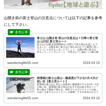
山開き前の富士登山の注意点については以下の記事を参考
にして下さい。
富士山 山開き前 登山の注意点は？日帰り富士登
山 山行記 富士宮ルート
富士山の山開き前(期間外)に日帰りで富士登山を楽しんで
きました。山開き前に富士山に登れるのか？と疑問に思っ
てらっしゃる方もいることでしょう。山開き前に富士山に
登るメリットとデメリット、注意点などに触れつつ開山期
間外の富士登山の模様をお伝えします。
wanderinglife55.com
2024.03.15
残雪期の富士山登山～難易度が下がる5月-6月が
狙い目【富士宮ルート】
残雪期の富士山に登なら比較的に難易度が下がる5月～6月
が狙い目。残雪期の富士登山のおすすめは富士宮ルート！
剣ヶ峰まで最短で登れる。例年ゴールデンウイークが始ま
る頃には富士山スカイラインが開通して五合目登山口まで
マイカーで行けます。
wanderinglife55.com
2024.03.15