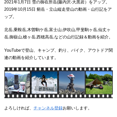
2021年1月7日 雪の御在所岳(藤内沢-大黒岩）をアップ。
2019年10月15日 剱岳・立山縦走登山の動画・山行記をア
ップ。
北岳,乗鞍岳,木曽駒ケ岳,富士山,伊吹山,甲斐駒ヶ岳,仙丈ヶ
岳,御嶽山,槍ヶ岳,西穂高岳,などの山行記録＆動画を紹介。
YouTubeで登山、キャンプ、釣り、バイク、アウトドア関
連の動画を紹介しています。
よろしければ、
チャンネル登録
お願いします。