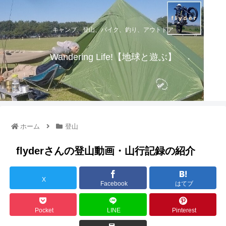
キャンプ、登山、バイク、釣り、アウトドア
Wandering Life!【地球と遊ぶ】
ホーム
登山
flyderさんの登山動画・山行記録の紹介
X
Facebook
はてブ
Pocket
LINE
Pinterest