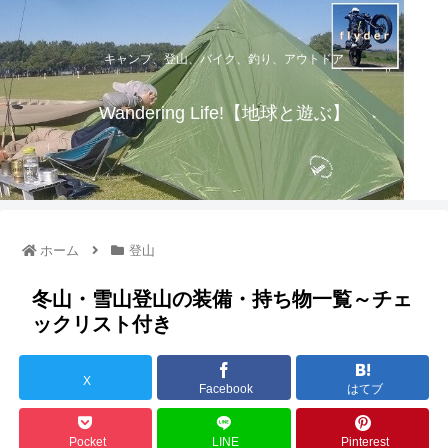
キャンプ、登山、バイク、釣り、アウトドア
Wandering Life!【地球と遊ぶ】
ホーム
登山
冬山・雪山登山の装備・持ち物一覧～チェ
ックリスト付き
X
Facebook
はてブ
Pocket
LINE
Pinterest