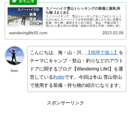
スノーハイク雪山トレッキングの装備と服装,持
ち物【まとめ】
スノーハイキング、雪山トレッキングをしてみたいという
人のためにスノーハイクを安全快適に楽しむために必要な
装備・持ち物・服装をまとめて紹介。低山・中級山域での
雪山なら夏山登山の装備・服装の流用も可能！気軽に楽し
めるスノーハイクは雪山デビューに最適。
wanderinglife55.com
2023.02.09
こんにちは、海・山・川、
【地球で遊ぶ】
を
テーマにキャンプ・登山・釣りなどのアウト
ドアに関するブログ【Wandering Life!】を運
flyder
営している
flyder
です。今回は冬山 雪山登山
で使用する装備・持ち物の紹介になります。
スポンサーリンク