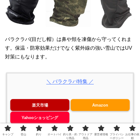
バラクラバ(目だし帽）は鼻や頬を凍傷から守ってくれま
す。保温・防寒効果だけでなく紫外線の強い雪山ではUV
対策にもなります。
＼ バラクラバ特集 ／
楽天市場
Amazon
Yahooショッピング
キャンプ
登山
釣り
オートバイ
釣り具・釣
アウトドア
運営者情報
プライバシ
お仕事の依
り用品
用品
ーポリシー
頼