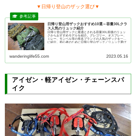
▼日帰り登山のザック選び▼
日帰り登山用ザックおすすめ10選～容量30Lクラ
ス人気のリュック紹介
日帰り登山用ザックに最適とされる容量30L前後のリュッ
クからおすすめモデルを紹介。グレゴリー、オスプレー、
ミレー、モンベル等の有名ブランドの人気のザックを一挙
に紹介。初心者のために日帰り登山ザック／リュック選び
の注意点も簡潔に説明
wanderinglife55.com
2023.05.16
アイゼン・軽アイゼン・チェーンスパ
イク