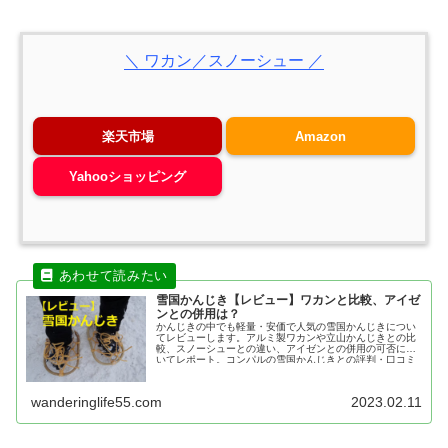
＼ ワカン／スノーシュー ／
楽天市場
Amazon
Yahooショッピング
雪国かんじき【レビュー】ワカンと比較、アイゼ
ンとの併用は？
かんじきの中でも軽量・安価で人気の雪国かんじきについ
てレビューします。アルミ製ワカンや立山かんじきとの比
較、スノーシューとの違い、アイゼンとの併用の可否につ
いてレポート。コンパルの雪国かんじきとの評判・口コミ
もあわせて紹介。
wanderinglife55.com
2023.02.11