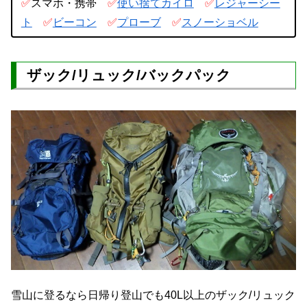
✅
スマホ・携帯
✅
使い捨てカイロ
✅
レジャーシー
ト
✅
ビーコン
✅
プローブ
✅
スノーショベル
ザック/リュック/バックパック
雪山に登るなら日帰り登山でも40L以上のザック/リュック