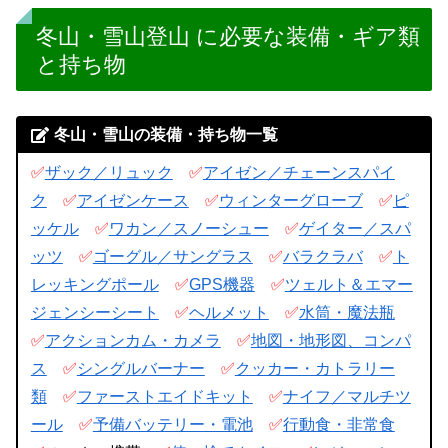
冬山・雪山登山 に必要な装備・ギア類
と持ち物
冬山・雪山の装備・持ち物一覧
✅
ザック／リュック
✅
アイゼン／チェーンスパイ
ク
✅
アイゼンケース
✅
ウィンターグローブ
✅
ピ
ッケル
✅
ワカン／スノーシュー
✅
ゲイター／スパ
ッツ
✅
ゴーグル／サングラス
✅
バラクラバ
✅
ト
レッキングポール
✅
GPS機器
✅
ツェルト＆エマー
ジェンシーシート
✅
ヘルメット
✅
水筒・魔法瓶
✅
アクションカム・カメラ
✅
地図・地形図、コンパ
ス
✅
シングルバーナー
✅
クッカー・カトラリー
類
✅
ファーストエイドキット
✅
ナイフ／マルチツ
ール
✅
予備バッテリー・電池
✅
行動食・非常食