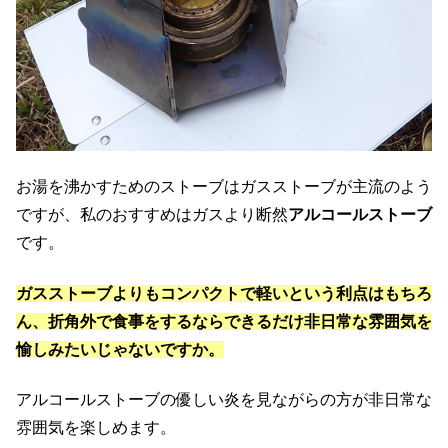
お湯を沸かすためのストーブはガスストーブが主流のよう
ですが、私のおすすめはガスより断然
アルコールストーブ
です。
ガスストーブよりも
コンパクトで軽い
という利点はもちろ
ん、折角外で食事をするならできるだけ
非日常な雰囲気を
愉しみたい
じゃないですか。
アルコールストーブの優しい炎を見ながらの方が非日常な
雰囲気を楽しめます。