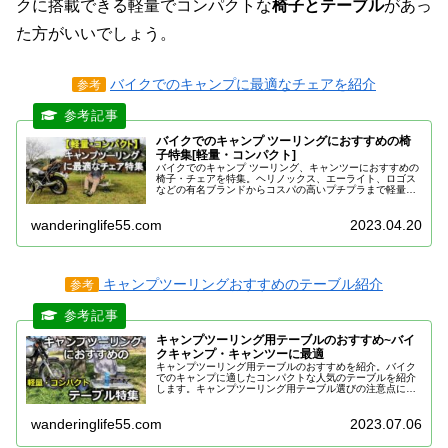
クに搭載できる軽量でコンパクトな
椅子とテーブル
があっ
た方がいいでしょう。
バイクでのキャンプに最適なチェアを紹介
参考
バイクでのキャンプ ツーリングにおすすめの椅
子特集[軽量・コンパクト]
バイクでのキャンプ ツーリング、キャンツーにおすすめの
椅子・チェアを特集。ヘリノックス、エーライト、ロゴス
などの有名ブランドからコスパの高いプチプラまで軽量・
コンパクトでソロキャンプに最適な人気・売れ筋の折り畳
みチェアを紹介。
wanderinglife55.com
2023.04.20
キャンプツーリングおすすめのテーブル紹介
参考
キャンプツーリング用テーブルのおすすめ~バイ
クキャンプ・キャンツーに最適
キャンプツーリング用テーブルのおすすめを紹介。バイク
でのキャンプに適したコンパクトな人気のテーブルを紹介
します。キャンプツーリング用テーブル選びの注意点につ
いてもあわせて紹介。ご自身のキャンプスタイルにマッチ
したキャンツー用テーブルを探そう！
wanderinglife55.com
2023.07.06