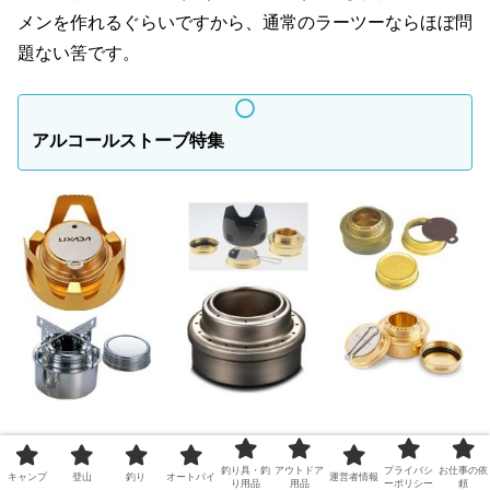
メンを作れるぐらいですから、通常のラーツーならほぼ問
題ない筈です。
アルコールストーブ特集
＼アルコールストーブの売れ筋／
釣り具・釣
アウトドア
プライバシ
お仕事の依
キャンプ
登山
釣り
オートバイ
運営者情報
り用品
用品
ーポリシー
頼