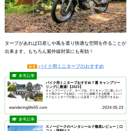
タープがあれば日差しや風を遮り快適な空間を作ることが
出来ます。もちろん紫外線対策にも有効！
バイク用ミニタープのおすすめ
参考
バイク用ミニタープおすすめ７選 キャンプツー
リングに最適!【2023】
キャンプツーリング、タープ泊、デイキャンプに適したバ
イク用のタープを紹介。バイクに積載できる軽量・コンパ
クトなミニタープが欲しい人必見！一人で設営できるおす
すめのソロ用ミニタープを厳選紹介。バイクキャンプ用タ
ープ選びの注意点もあわせて紹介。
wanderinglife55.com
2024.05.23
スノーピークのペンタシールド徹底レビュー｜口
コミ・評判は？