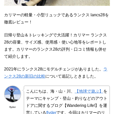
カリマーの軽量・小型リュックであるランクス lancs28を
徹底レビュー！
日帰り登山＆トレッキングで大活躍！カリマー ランクス
28の容量、サイズ感、使用感・使い心地等をレポートし
ます。カリマーのランクス28の評判・口コミ情報も併せ
て紹介します。
2021年にランクス28にモデルチェンジがありました。
ラ
ンクス28の新旧の比較
について追記しときました。
こんにちは、海・山・川、
【地球で遊ぶ】
を
テーマにキャンプ・登山・釣りなどのアウト
ドアに関するブログ【Wandering Life!】を運
flyder
営している
flyder
です。今回はカリマーのリ