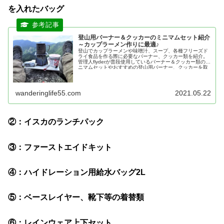
を入れたバッグ
登山用バーナー＆クッカーのミニマムセット紹介
～カップラーメン作りに最適♪
登山でカップラーメンや味噌汁、スープ、各種フリーズド
ライ食品を作る際に必要なバーナー、クッカー類を紹介。
管理人flyderが普段使用しているバーナー＆クッカー類のミ
ニマムセットやおすすめの登山用バーナー、クッカーを取
り上げます。
wanderinglife55.com
2021.05.22
②：イスカのランチパック
③：ファーストエイドキット
④：ハイドレーション用給水バッグ2L
⑤：ベースレイヤー、靴下等の着替類
⑥：レインウェア上下セット