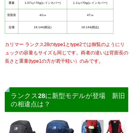
重量
1.07㎏+70g(レインカバー)
1.1㎏+70g(レインカバー)
背面長
42㎝
47㎝
定価
18,144(税込)
18,144(税込)
カリマー ランクス28のtype1とtype2では御覧のようにリ
ュックの容量もサイズも同じです。両者の違いは背面長の
長さと重量(type1の方が若干軽い）のみです。
ランクス28に新型モデルが登場 新旧
の相違点は？