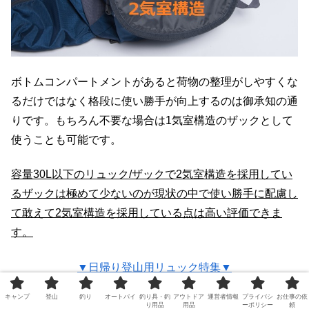
ボトムコンパートメントがあると荷物の整理がしやすくな
るだけではなく格段に使い勝手が向上するのは御承知の通
りです。もちろん不要な場合は1気室構造のザックとして
使うことも可能です。
容量30L以下のリュック/ザックで2気室構造を採用してい
るザックは極めて少ないのが現状の中で使い勝手に配慮し
て敢えて2気室構造を採用している点は高い評価できま
す。
▼日帰り登山用リュック特集▼
キャンプ
登山
釣り
オートバイ
釣り具・釣
アウトドア
運営者情報
プライバシ
お仕事の依
り用品
用品
ーポリシー
頼
日帰り登山用ザックおすすめ10選～容量30Lクラ