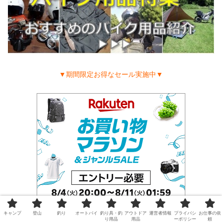
▼期間限定お得なセール実施中▼
キャンプ
登山
釣り
オートバイ
釣り具・釣
アウトドア
運営者情報
プライバシ
お仕事の依
り用品
用品
ーポリシー
頼