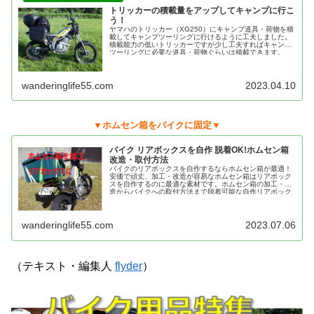
トリッカーの積載量をアップしてキャンプに行こ
う！
ヤマハのトリッカー（XG250）にキャンプ道具・荷物を積
載してキャンプツーリングに行けるように工夫しました。
積載能力の低いトリッカーですが少し工夫すればキャンプ
ツーリングに必要な道具・荷物ぐらいは積載できます。
wanderinglife55.com
2023.04.10
▼ホムセン箱をバイクに固定▼
バイク リアボックスを自作 脱着OK!ホムセン箱
改造・取付方法
バイクのリアボックスを自作するならホムセン箱が最適！
安価で頑丈、加工・改造が容易なホムセン箱はリアボック
スを自作するのに最適な素材です。ホムセン箱の加工・改
造からバイクへの取付方法まで脱着可能な自作リアボック
スの作成方法を紹介。
wanderinglife55.com
2023.07.06
（テキスト・編集人
flyder
）