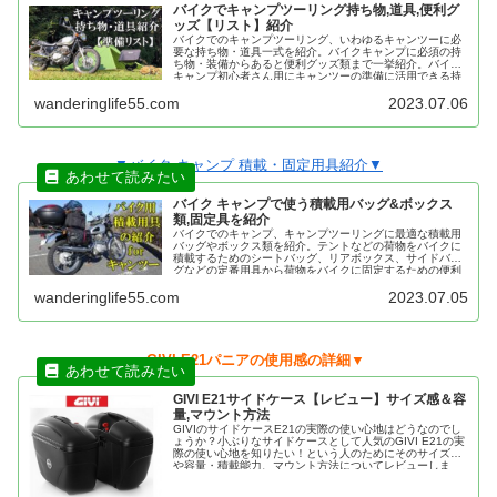
バイクでキャンプツーリング持ち物,道具,便利グ
ッズ【リスト】紹介
バイクでのキャンプツーリング、いわゆるキャンツーに必
要な持ち物・道具一式を紹介。バイクキャンプに必須の持
ち物・装備からあると便利グッズ類まで一挙紹介。バイク
キャンプ初心者さん用にキャンツーの準備に活用できる持
ち物リストを掲載。
wanderinglife55.com
2023.07.06
▼バイク キャンプ 積載・固定用具紹介▼
バイク キャンプで使う積載用バッグ&ボックス
類,固定具を紹介
バイクでのキャンプ、キャンプツーリングに最適な積載用
バッグやボックス類を紹介。テントなどの荷物をバイクに
積載するためのシートバッグ、リアボックス、サイドバッ
グなどの定番用具から荷物をバイクに固定するための便利
アイテム、積載方法のコツもあわせて紹介！
wanderinglife55.com
2023.07.05
▼GIVI E21パニアの使用感の詳細▼
GIVI E21サイドケース【レビュー】サイズ感＆容
量,マウント方法
GIVIのサイドケースE21の実際の使い心地はどうなのでし
ょうか？小ぶりなサイドケースとして人気のGIVI E21の実
際の使い心地を知りたい！という人のためにそのサイズ感
や容量・積載能力、マウント方法についてレビューしま
す。