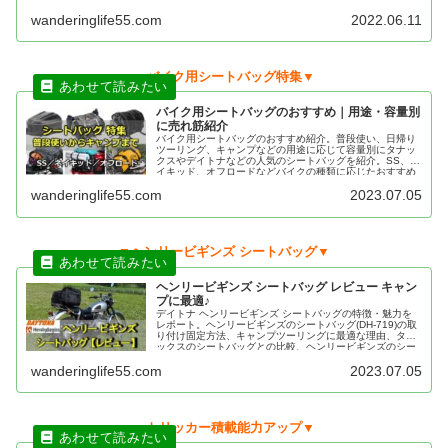
wanderinglife55.com
2022.06.11
▼バイク用シートバッグ特集▼
バイク用シートバッグのおすすめ｜用途・容量別
に売れ筋紹介
バイク用シートバッグのおすすめ紹介。普段使い、日帰り
ツーリング、キャンプなどの用途に応じて容量別にタナッ
クスやデイトナなどの人気のシートバッグを紹介。SS、ネ
イキッド、オフロードなどバイクの種類に応じたおすすめ
のシートバッグもあわせて紹介。
wanderinglife55.com
2023.07.05
▼ヘンリービギンズ シートバッグ▼
ヘンリービギンズ シートバッグ レビュー キャン
プに最適♪
デイトナ ヘンリービギンズ シートバッグの特徴・魅力を
レポート。ヘンリービギンズのシートバッグ(DH-719)の取
り付け固定方法、キャンプツーリングに最適な理由、タナ
ックスのシートバッグとの比較、ヘンリービギンズのシー
トバッグの評判などもあわせて紹介します。
wanderinglife55.com
2023.07.05
▼トリッカー積載能力アップ▼