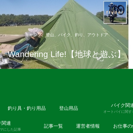
キャンプ、登山、バイク、釣り、アウトドア
Wandering Life!【地球と遊ぶ】
バイク関
釣り具・釣り用品
登山用品
オートバイに関す
り関連
記事一覧
運営者情報
お仕事の
マにした記事