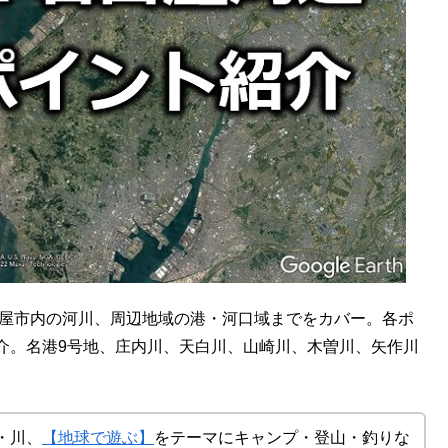
古屋市内の河川、周辺地域の港・河口域までをカバー。各ポ
介。名港9号地、庄内川、天白川、山崎川、木曽川、矢作川
・川、
【地球で遊ぶ】
をテーマにキャンプ・登山・釣りな