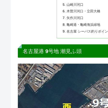
山崎川河口
木曽川河口・立田大橋
矢作川河口
亀崎港・亀崎海浜緑地
名古屋 シーバス釣りポイ
名古屋港 9号地 潮見ふ頭