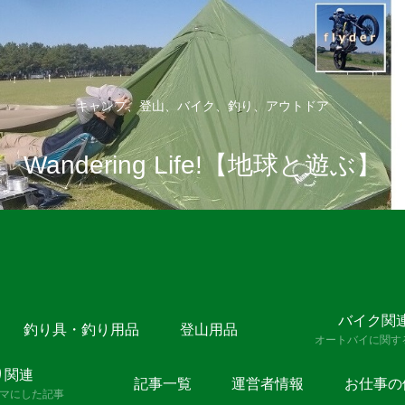
キャンプ、登山、バイク、釣り、アウトドア
Wandering Life!【地球と遊ぶ】
バイク関
釣り具・釣り用品
登山用品
オートバイに関す
り関連
記事一覧
運営者情報
お仕事の
マにした記事