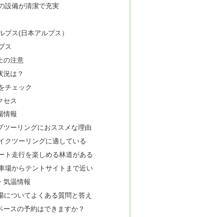
の設備が清潔で充実
ルプス(日本アルプス）
プス
上の注意
状況は？
をチェック
クセス
場情報
プツーリングにおススメな理由
イクツーリングに適している
ート走行を楽しめる林道がある
車場からテントサイトまで近い
・気温情報
プ場についてよくある質問と答え
ペースの予約はできますか？