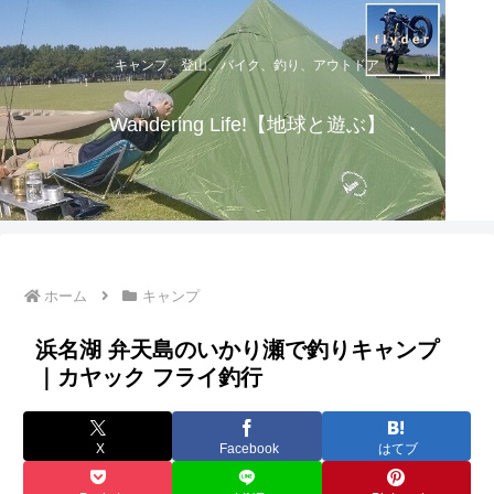
キャンプ、登山、バイク、釣り、アウトドア
Wandering Life!【地球と遊ぶ】
ホーム
キャンプ
浜名湖 弁天島のいかり瀬で釣りキャンプ
｜カヤック フライ釣行
X
Facebook
はてブ