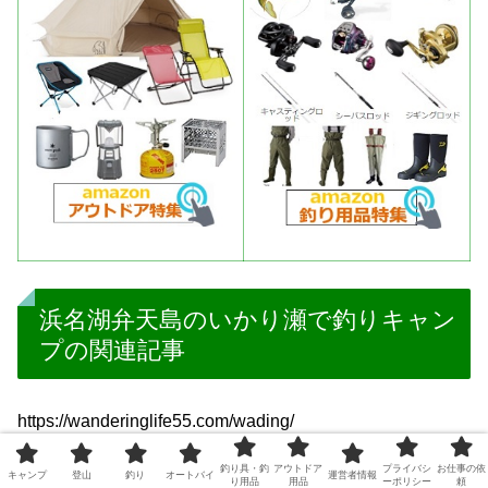
浜名湖弁天島のいかり瀬で釣りキャン
プの関連記事
https://wanderinglife55.com/wading/
釣り具・釣
アウトドア
プライバシ
お仕事の依
https://wanderinglife55.com/hamanako-camp/
キャンプ
登山
釣り
オートバイ
運営者情報
り用品
用品
ーポリシー
頼