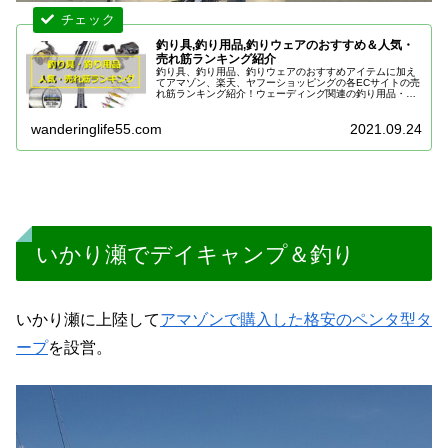
釣り具,釣り用品,釣りウェアのおすすめ＆人気・
売れ筋ランキング紹介
釣り具、釣り用品、釣りウェアのおすすめアイテムに加え
てアマゾン、楽天、ヤフーショッピングの各ECサイトの売
れ筋ランキング紹介！ウェーディング関連の釣り用品・装
備からバス釣り関連、フライフィッシング・渓流釣り関連
のおすすめアイテムを紹介。
wanderinglife55.com
2021.09.24
いかり瀬でデイキャンプ＆釣り
いかり瀬に上陸して
アマゾンで購入した格安のペンタ型タ
ープ
を設営。