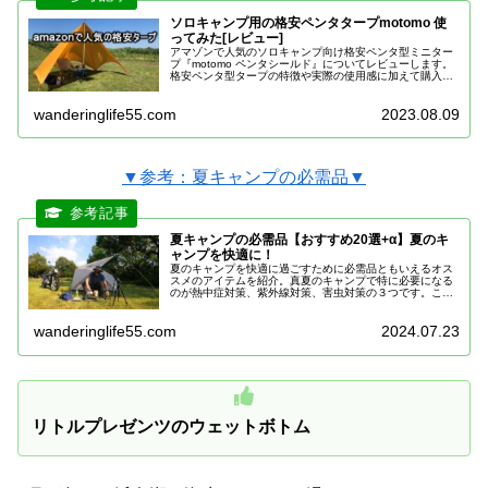
ソロキャンプ用の格安ペンタタープmotomo 使
ってみた[レビュー]
アマゾンで人気のソロキャンプ向け格安ペンタ型ミニター
プ『motomo ペンタシールド』についてレビューします。
格安ペンタ型タープの特徴や実際の使用感に加えて購入者
による口コミ・レビュー情報までソロキャンプ向け格安タ
ープの使い心地を徹底解明します。
wanderinglife55.com
2023.08.09
▼参考：夏キャンプの必需品▼
夏キャンプの必需品【おすすめ20選+α】夏のキ
ャンプを快適に！
夏のキャンプを快適に過ごすために必需品ともいえるオス
スメのアイテムを紹介。真夏のキャンプで特に必要になる
のが熱中症対策、紫外線対策、害虫対策の３つです。この
3つの対策を中心に夏キャンプの必需品・持っていくべき
おすすめグッズを紹介します。
wanderinglife55.com
2024.07.23
リトルプレゼンツのウェットボトム