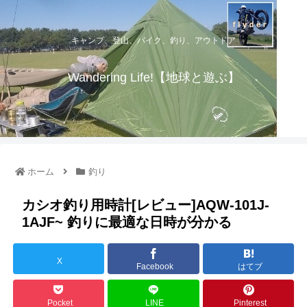
キャンプ、登山、バイク、釣り、アウトドア
Wandering Life!【地球と遊ぶ】
ホーム
釣り
カシオ釣り用時計[レビュー]AQW-101J-
1AJF~ 釣りに最適な日時が分かる
X
Facebook
はてブ
Pocket
LINE
Pinterest