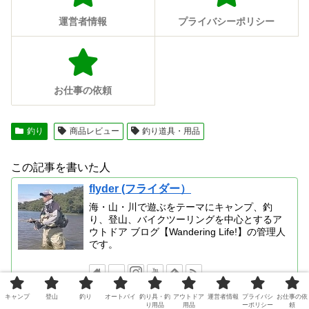
運営者情報
プライバシーポリシー
お仕事の依頼
釣り
商品レビュー
釣り道具・用品
この記事を書いた人
flyder (フライダー）
海・山・川で遊ぶをテーマにキャンプ、釣
り、登山、バイクツーリングを中心とするア
ウトドア ブログ【Wandering Life!】の管理人
です。
キャンプ
登山
釣り
オートバイ
釣り具・釣
アウトドア
運営者情報
プライバシ
お仕事の依
り用品
用品
ーポリシー
頼