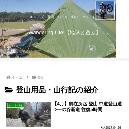
キャンプ、登山、バイク、釣り、アウトドア
Wandering Life!【地球と遊ぶ】
ホーム
登山
登山用品・山行記の紹介
【4月】御在所岳 登山 中道登山道
オートバイ
⇒一の谷新道 往復5時間
2017.04.26