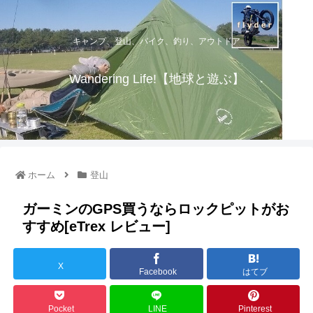
キャンプ、登山、バイク、釣り、アウトドア
Wandering Life!【地球と遊ぶ】
ホーム
登山
ガーミンのGPS買うならロックピットがお
すすめ[eTrex レビュー]
X
Facebook
はてブ
Pocket
LINE
Pinterest