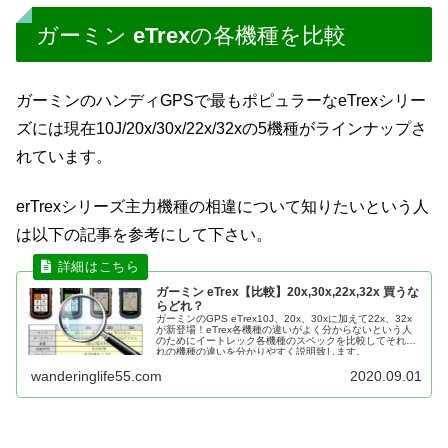
ガーミン eTrexの各機種を比較
ガーミンのハンディGPSで最もポピュラーなeTrexシリー
ズには現在10J/20x/30x/22x/32xの5機種がラインナップさ
れています。
erTrexシリーズ主力機種の相違について知りたいという人
は以下の記事を参考にして下さい。
ガーミン eTrex【比較】20x,30x,22x,32x 買うな
らどれ？
ガーミンのGPS eTrex10J、20x、30xに加えて22x、32x
が新登場！eTrex各機種の違いがよく分からないという人
のためにイートレック各機種のスペックを比較してそれぞ
れの機種の違いを分かりやすく説明致します。
wanderinglife55.com
2020.09.01