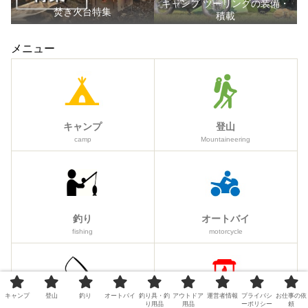
キャンプ ツーリングの装備・
焚き火台特集
積載
メニュー
キャンプ
登山
camp
Mountaineering
釣り
オートバイ
fishing
motorcycle
キャンプ
登山
釣り
オートバイ
釣り具・釣
アウトドア
運営者情報
プライバシ
お仕事の依
り用品
用品
ーポリシー
頼